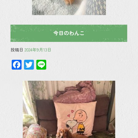
今日のわんこ
投稿日
2024年9月13日
F
T
Li
ac
wi
ne
e
tt
b
er
o
ok