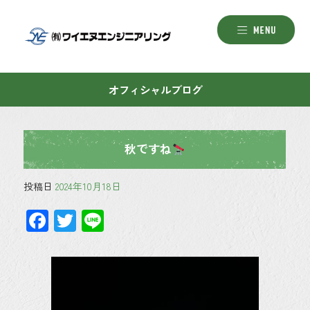
オフィシャルブログ
秋ですね
投稿日
2024年10月18日
F
T
Li
ac
wi
ne
e
tt
b
er
o