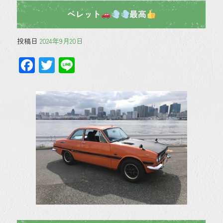
ベレット
最高
投稿日
2024年9月20日
F
T
Li
ac
wi
ne
e
tt
b
er
o
ok