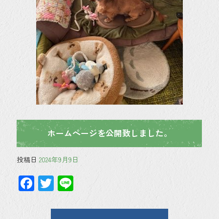
ホームページを公開致しました。
投稿日
2024年9月9日
F
T
Li
ac
wi
ne
e
tt