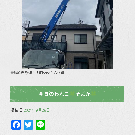
未経験者歓迎！！iPhoneから送信
今日のわんこ
そよか
投稿日
2024年9月26日
F
T
Li
ac
wi
ne