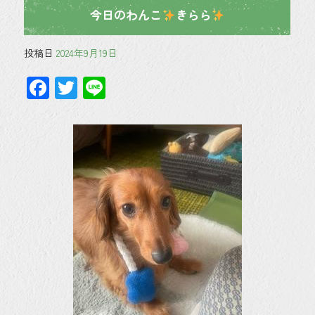
今日のわんこ
きらら
投稿日
2024年9月19日
F
T
Li
ac
wi
ne
e
tt
b
er
o
ok