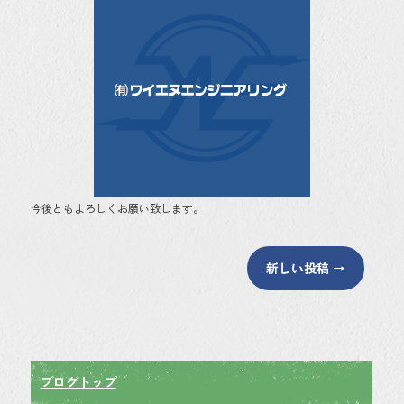
b
er
o
ok
今後ともよろしくお願い致します。
新しい投稿
→
ブログトップ