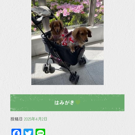
b
er
o
ok
はみがき
投稿日
2025年4月2日
F
T
Li