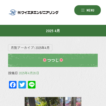
2025 4月
月別アーカイブ:
2025年4月
つつじ
投稿日
2025年4月28日
F
T
Li
ac
wi
ne
e
tt