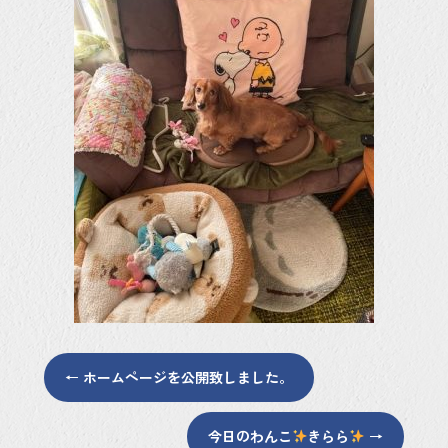
ok
←
ホームページを公開致しました。
今日のわんこ
きらら
→