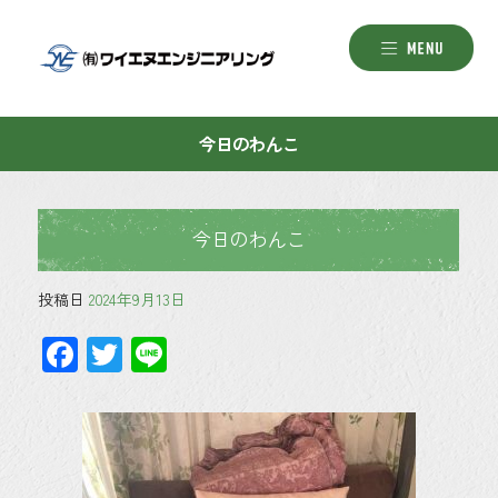
今日のわんこ
今日のわんこ
投稿日
2024年9月13日
F
T
Li
ac
wi
ne
e
tt
b
er
o